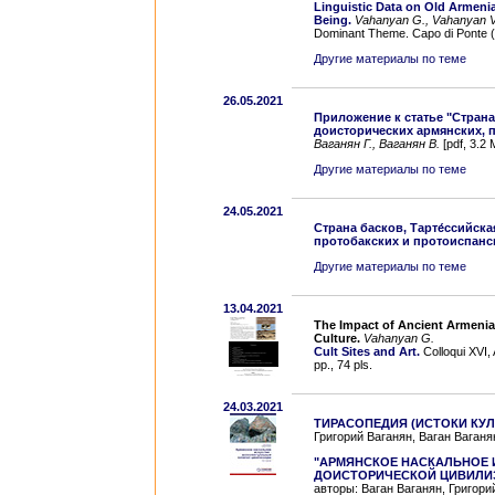
Linguistic Data on Old Armeni
Being.
Vahanyan G., Vahanyan V
Dominant Theme. Capo di Ponte (At
Другие материалы по теме
26.05.2021
Приложение к статье "Страна 
доисторических армянских, п
Ваганян Г., Ваганян В.
[pdf, 3.2 
Другие материалы по теме
24.05.2021
Страна басков, Тарте́ссийск
протобакских и протоиспанск
Другие материалы по теме
13.04.2021
The Impact of Ancient Armenia
Culture.
Vahanyan G.
Cult Sites and Art.
Colloqui XVI, 
pp., 74 pls.
24.03.2021
ТИРАСОПЕДИЯ (ИСТОКИ КУ
Григорий Ваганян, Ваган Ваганян
"АРМЯНСКОЕ НАСКАЛЬНОЕ 
ДОИСТОРИЧЕСКОЙ ЦИВИЛИ
авторы: Ваган Ваганян, Григори