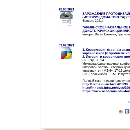
18.03.2021
ЗАРОЖДЕНИЕ ПРОТОДИЗАЙ
(ИСТОРИЯ ДОМА ТИРАСА)
(т
Ереван, 2021г.
"АРМЯНСКОЕ НАСКАЛЬНОЕ 
ДОИСТОРИЧЕСКОЙ ЦИВИЛИ
авторы: Ваган Ваганян, Григори
03.02.2021
1. Коэволюция скрытых знан
картине мира (к проблеме ис
2. История и коэволюция пр
В.Г.
Стр. 90-94.
Международная научная конфер
цифровой эпохи» : сборник до
университет «МЭИ», 17-18 декабр
В.И. Герасимова. — М.: Издате
Полный текст издания доступен
http://ukros.ru/archives/25299
http://innclub.info/archives/19
https://www.academia.edu/447
h