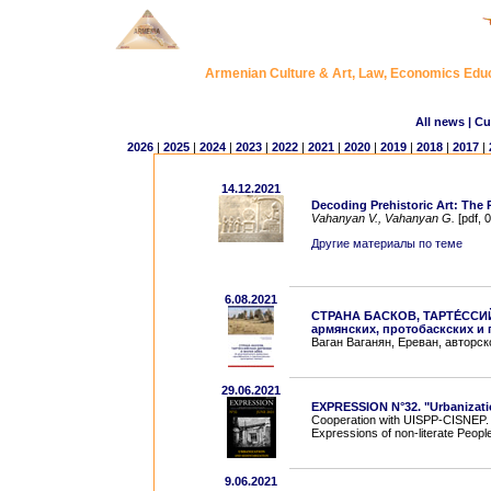
Armenian Culture & Art, Law, Economics Ed
All news
| Cu
2026
|
2025
|
2024
|
2023
|
2022
|
2021
|
2020
|
2019
|
2018
|
2017
|
14.12.2021
Decoding Prehistoric Art: The 
Vahanyan V., Vahanyan G.
[pdf, 
Другие материалы по теме
6.08.2021
СТРАНА БАСКОВ, ТАРТЕ́ССИ
армянских, протобаскских и 
Ваган Ваганян, Ереван, aвторско
29.06.2021
EXPRESSION N°32. "Urbanizati
Cooperation with UISPP-CISNEP. Int
Expressions of non-literate Peopl
9.06.2021