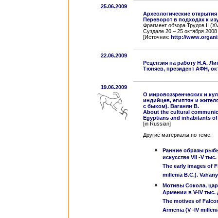
25.06.2009
Археологические открытия
Переворот в подходах к из
Фрагмент обзора Трудов II (X
Суздале 20 – 25 октября 2008 
[Источник:
http://www.organi
22.06.2009
Рецензия на работу Н.А. Ли
Тюняев, президент АФН, окт
19.06.2009
О мировоззренческих и кул
индийцев, египтян и жите
с быком). Ваганян В.
About the cultural communica
Egyptians and inhabitants of
[in Russian]
Другие материалы по теме:
Ранние образы рыбы
искусстве VII -V тыс.
The early images of F
millenia B.C.). Vahan
Мотивы Сокола, ца
Армении в V-IV тыс. 
The motives of Falcon
Armenia (V -IV millen