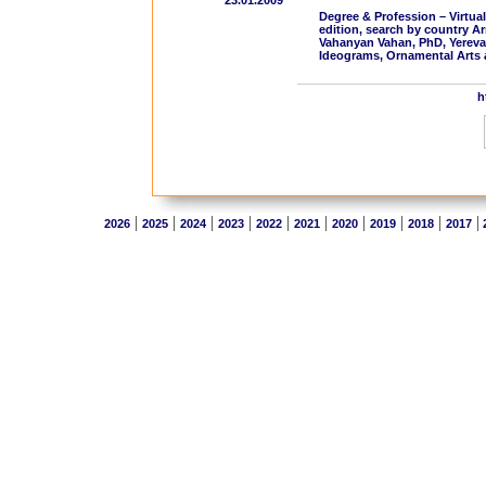
23.01.2009
Degree & Profession – Virtua
edition, search by country A
Vahanyan Vahan, PhD, Yereva
Ideograms, Ornamental Arts 
h
|
|
|
|
|
|
|
|
|
|
2026
2025
2024
2023
2022
2021
2020
2019
2018
2017