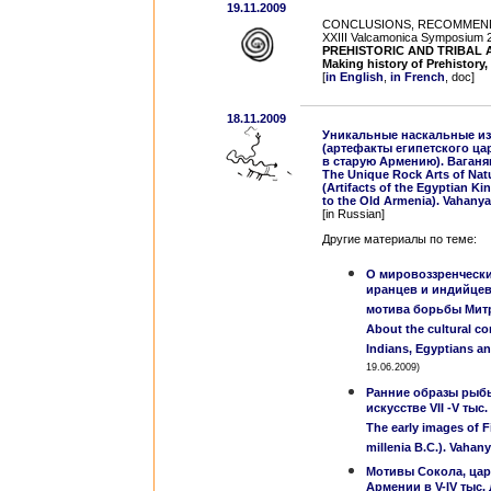
19.11.2009
CONCLUSIONS, RECOMMEND
XXIII Valcamonica Symposium 2
PREHISTORIC AND TRIBAL 
Making history of Prehistory,
[
in English
,
in French
, doc]
18.11.2009
Уникальные наскальные и
(артефакты египетского ца
в старую Армению). Ваганя
The Unique Rock Arts of Natu
(Artifacts of the Egyptian K
to the Old Armenia). Vahanya
[in Russian]
Другие материалы по теме:
О мировоззренчески
иранцев и индийцев
мотива борьбы Митр
About the cultural c
Indians, Egyptians a
19.06.2009)
Ранние образы рыбы
искусстве VII -V тыс.
The early images of F
millenia B.C.). Vahan
Мотивы Сокола, ца
Армении в V-IV тыс. 