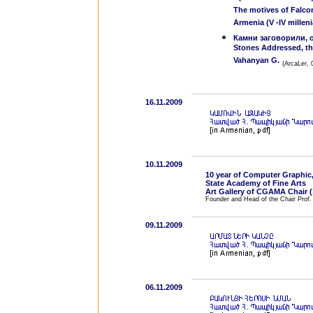
The motives of Falcon
Armenia (V -IV millen
Камни заговорили, 
Stones Addressed, th
Vahanyan G.
(ArcaLer, 
16.11.2009
10.11.2009
10 year of Computer Graphic
State Academy of Fine Arts
Art Gallery of CGAMA Chair (
Founder and Head of the Chair Prof
09.11.2009
06.11.2009