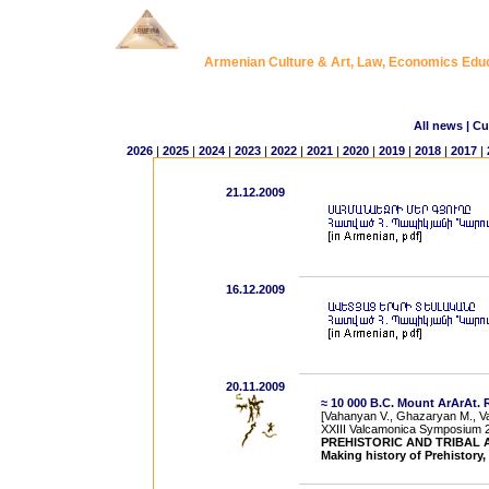
Armenian Culture & Art, Law, Economics Ed
All news
| Cu
2026
|
2025
|
2024
|
2023
|
2022
|
2021
|
2020
|
2019
|
2018
|
2017
|
21.12.2009
16.12.2009
20.11.2009
≈ 10 000 B.C. Mount ArArAt. 
[Vahanyan V., Ghazaryan M., Va
XXIII Valcamonica Symposium 2
PREHISTORIC AND TRIBAL 
Making history of Prehistory,