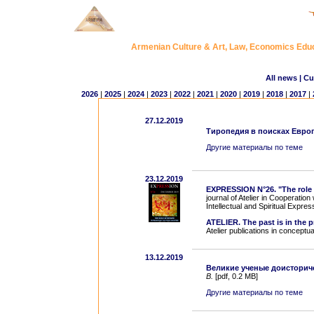
Armenian Culture & Art, Law, Economics Ed
All news
| Cu
2026
|
2025
|
2024
|
2023
|
2022
|
2021
|
2020
|
2019
|
2018
|
2017
|
27.12.2019
Тиропедия в поисках Европ
Другие материалы по теме
23.12.2019
EXPRESSION N°26. "The role o
journal of Atelier in Cooperatio
Intellectual and Spiritual Expre
ATELIER. The past is in the pr
Atelier publications in conceptu
13.12.2019
Великие ученые доисторич
В.
[pdf, 0.2 MB]
Другие материалы по теме