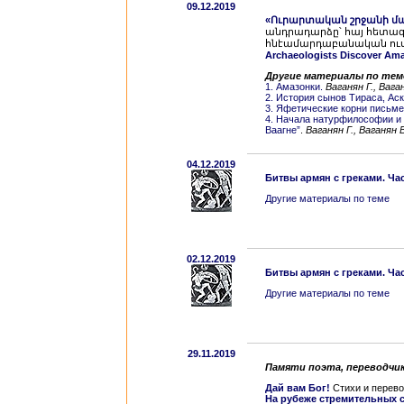
09.12.2019
«Ուրարտական շրջանի մար
անդրադարձը՝ հայ հետազ
հնէամարդաբանական ուսում
Archaeologists Discover Ama
Другие материалы по тем
1. Амазонки.
Ваганян Г.,
Ваган
2. История сынов Тираса, Аск
3. Яфетические корни письме
4. Начала натурфилософии и 
Ваагне”
.
Ваганян Г., Ваганян В
04.12.2019
Битвы армян с греками. Час
Другие материалы по теме
02.12.2019
Битвы армян с греками. Час
Другие материалы по теме
29.11.2019
Памяти поэта, переводчик
Дай вам Бог!
Стихи и перев
На рубеже стремительных 