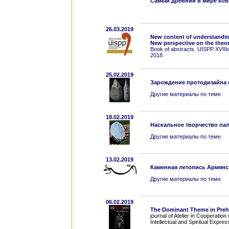
Самый древний в мире ков
26.03.2019
New content of understandin
New perspective on the theo
Book of abstracts. UISPP XVII
2018
.
25.02.2019
Зарождение протодизайна 
Другие материалы по теме
18.02.2019
Наскальное творчество па
Другие материалы по теме
13.02.2019
Каменная летопись Армянс
Другие материалы по теме
06.02.2019
The Dominant Theme in Prehist
journal of Atelier in Cooperatio
Intellectual and Spiritual Expre