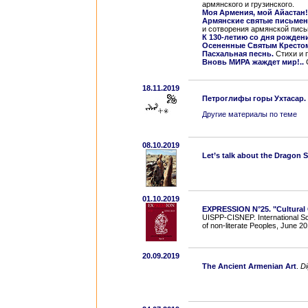
армянского и грузинского.
Моя Армения, мой Айастан!
Армянские святые письмен
и сотворения армянской пись
К 130-летию со дня рожден
Осененные Святым Кресто
Пасхальная песнь.
Стихи и 
Вновь МИРА жаждет мир!..
С
18.11.2019
Петроглифы горы Ухтасар.
Другие материалы по теме
08.10.2019
Let’s talk about the Dragon 
01.10.2019
EXPRESSION N°25. "Cultural
UISPP-CISNEP. International Sci
of non-literate Peoples, June 20
20.09.2019
The Ancient Armenian Art
.
Di