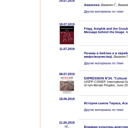
24.07.2019
Амазонки.
Ваганян Г.,
Ваганя
Другие материалы по теме
18.07.2019
Frigg, Astghik and the Goode
Message behind the Image
. 
11.07.2019
Почему в библии и в еврей
мифотворчества).
Ваганян 
Другие материалы по теме
08.07.2019
EXPRESSION N°24. "Cultural
UISPP-CISNEP. International Sci
of non-literate Peoples, June 20
18.06.2019
История сынов Тираса, Аск
Другие материалы по теме
21.05.2019
Влияние культуры доистор