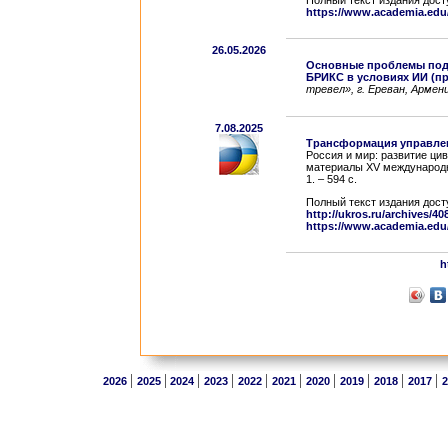
Полный текст издания дост
https://www.academia.edu
26.05.2026
Основные проблемы подг
БРИКС в условиях ИИ (п
тревел», г. Ереван, Армен
7.08.2025
Трансформация управле
Россия и мир: развитие ци
материалы XV международной
1. – 594 с.
Полный текст издания дост
http://ukros.ru/archives/40
https://www.academia.edu
h
|
|
|
|
|
|
|
|
|
|
2026
2025
2024
2023
2022
2021
2020
2019
2018
2017