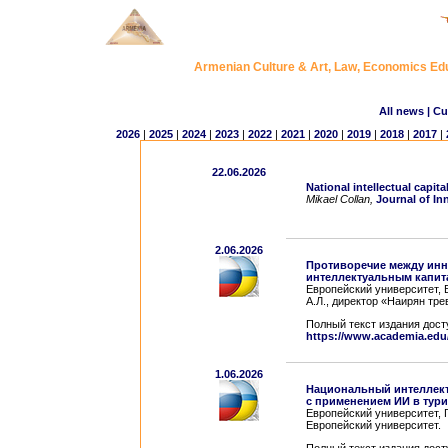
Armenian Culture & Art, Law, Economics
All news
| Cu
2026
|
2025
|
2024
|
2023
|
2022
|
2021
|
2020
|
2019
|
2018
|
2017
|
22.06.2026
National intellectual capit
Mikael Collan,
Journal of I
2.06.2026
Противоречие между ин
интеллектуальным капи
Европейский университет, В
А.Л., директор «Наирян тре
Полный текст издания дост
https://www.academia.edu
1.06.2026
Национальный интеллект
с применением ИИ в тури
Европейский университет, Г
Европейский университет.