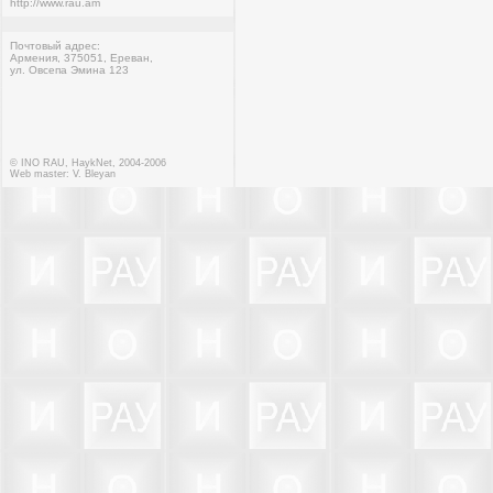
http://www.rau.am
Почтовый адрес:
Армения, 375051, Ереван,
ул. Овсепа Эмина 123
© INO RAU, HaykNet, 2004-2006
Web master:
V. Bleyan