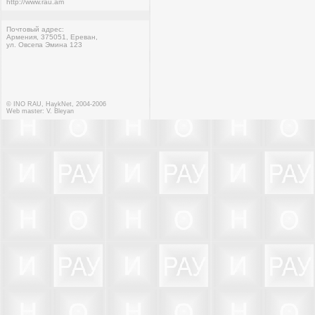
http://www.rau.am
Почтовый адрес:
Армения, 375051, Ереван,
ул. Овсепа Эмина 123
© INO RAU, HaykNet, 2004-2006
Web master:
V. Bleyan