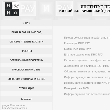
ИНСТИТУТ НЕ
РОССИЙСКО - АРМЯНСКИЙ ( 
О НАС
ПЛАН РАБОТ НА 2005 ГОД
Приказ об организации работы по 
ОБРАЗОВАТЕЛЬНЫЕ УСЛУГИ
Концепция ИНО РАУ
К открытию ИНО РАУ
ПРОЕКТЫ
Штатное расписание ИНО РАУ
Основные должностные функции со
ЭЛЕКТРОННЫЙ БЮЛЛЕТЕНЬ
Дистанционное обучение (ДО) ИНО
РУКОВОДСТВО ИНО РАУ
Образовательные услуги, предост
Информация о деятельности по со
ДОГОВОРА О СОТРУДНИЧЕСТВЕ
Информация о деятельности ИНО 
План работ на 2005г.
ПУБЛИКАЦИИ
Информационно-аналитический бюл
Контакты:
gregor@concourt.am
http://www.iatp.am/ino