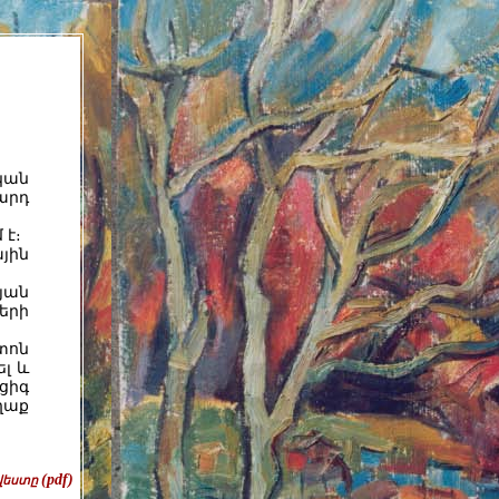
կան
արդ
 է։
յին
յան
երի
տոն
լ և
ցիգ
ղաք
(pdf)
վեստը