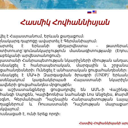
Հասմիկ Հովհաննիսյան
վել է Հայաստանում, Երևան քաղաքում։
ջնակարգ դպրոցը ավարտել է Գերմանիայում։
վարտել է Երևանի գեղարվեստա – թատերա
ստիտուտը`գունանկարչություն մասնագիտությամբ (Էդու
աբեկյանի արվեստանոցում)։
յաստանի Հանրապետության նկարիչների միության անդամ
սնակցել է հանրապետական, մարզային և շրջանա
ւցահանդեսների։ Ունեցել է անհատական ցուցահանդեսներ։
սնակցել է ՄԱԿ-ի Զարգացման ծրագրի (UNDP)՝ Երևան
ասենյակում կազմակերպած Հայաստանի նկարիչն
ավների ցուցահանդես-մրցույթին։
ա աշխատանքները ցուցադրվել են ԱՄՆ-ի Վաշինգ
հանգի Սպոքեն, Կալիֆոռնիա նահանգի Լոս Անջելես, Քարմե
եզնո, Գերմանիայի Դաշնային Հանրապետության Լայպ
ղաքներում և Ռուսաստանի Դաշնության մայրաքա
սկվայում:
ուսնացած է, ունի երեք որդի։
Հասմիկ Հովհաննիսյանի ար