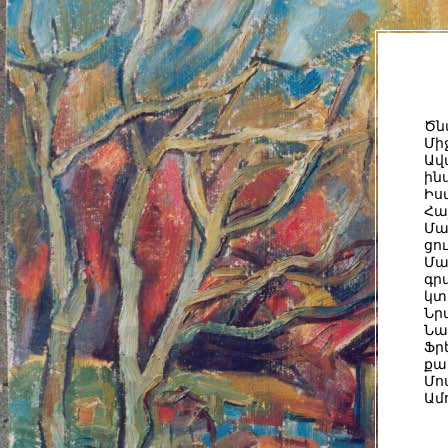
Ծն
Մի
Ա
ին
Իս
Հա
Մա
ցո
Մա
գր
կտ
Նր
Նա
Ֆր
քա
Մո
Ամ