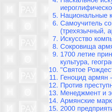
Наскальное иск
иероглифическо
Национальные 
Самоучитель со
(трехязычный, а
Искусство комп
Сокровища армя
1700 летие прин
культура, геогр
"Святое Рождес
Геноцид армян -
Против преступн
Менеджмент и э
Армянские марк
2000 предприят