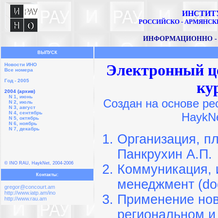
ИНСТИТ
РОССИЙСКО - АРМЯНСК
ИНФОРМАЦИОННО -
ВЫПУСК
Новости ИНО
Электронный це
Все номера
Год - 2005
ку
2004 (архив)
N 1, июнь
Создан на основе ре
N 2, июль
N 3, август
N 4, сентябрь
HaykNe
N 5, октябрь
N 6, ноябрь
N 7, декабрь
Организация, пл
Панкрухин А.П.
© INO RAU, HaykNet, 2004-2006
Коммуникация,
Контакты:
менеджмент (do
gregor@concourt.am
http://www.iatp.am/ino
Применение нов
http://www.rau.am
региональном и