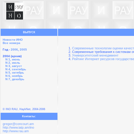
ВЫПУСК
Новости ИНО
Все номера
Современные технологии оценки качеств
Год -
2006
,
2005
Современные требования к системам о
Университетский менеджмент
2004 (архив)
Рейтинг Интернет ресурсов государст
N 1, июнь
N 2, июль
N 3, август
N 4, сентябрь
N 5, октябрь
N 6, ноябрь
N 7, декабрь
© INO RAU, HaykNet, 2004-2006
Контакты:
gregor@concourt.am
http://www.iatp.am/ino
http://www.rau.am