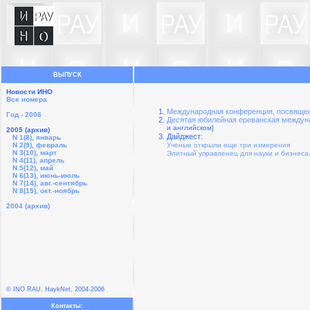
ВЫПУСК
Новости ИНО
Все номера
Международная конференция, посвящен
Год - 2006
Десятая юбилейная ереванская междунар
и английском]
2005 (архив)
Дайджест:
N 1(8), январь
N 2(9), февраль
Ученые открыли еще три измерения
N 3(10), март
Элитный управленец для науки и бизнеса:
N 4(11), апрель
N 5(12), май
N 6(13), июнь-июль
N 7(14), авг.-сентябрь
N 8(15), окт.-ноябрь
2004 (архив)
© INO RAU, HaykNet, 2004-2006
Контакты: