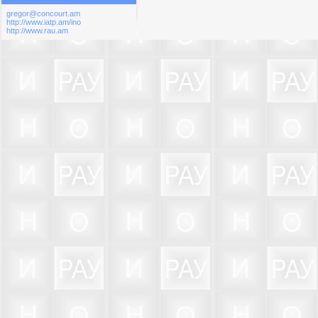
gregor@concourt.am
http://www.iatp.am/ino
http://www.rau.am