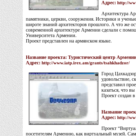
Адрес:
http://ww
Архитектура Арм
памятники, церкви, сооружения. Историки и ученые
широте знаний архитекторов прошлого. А что же о
современной архитектуре Армении сделали с помо
Университета Армении.
Проект представлен на армянском языке.
Название проекта: Туристический центр Армении
Адрес:
http://www.iatp.irex.am/grants/tsahkhadzor/
Город Цахкадзор
удовольствие, 
представил прое
казаться, что в
Проект создан в
Название проек
Адрес:
http://ww
Проект “Виртуа
посетителям Армению, как виртуальный музей. Самы