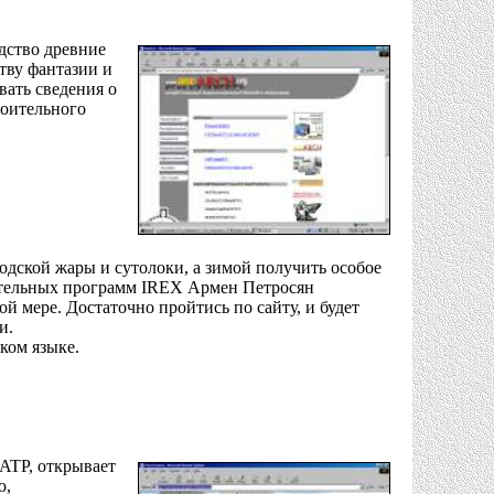
дство древние
тву фантазии и
ать сведения о
оительного
родской жары и сутолоки, а зимой получить особое
ательных программ IREX Армен Петросян
й мере. Достаточно пройтись по сайту, и будет
и.
ком языке.
ATP, открывает
ю,