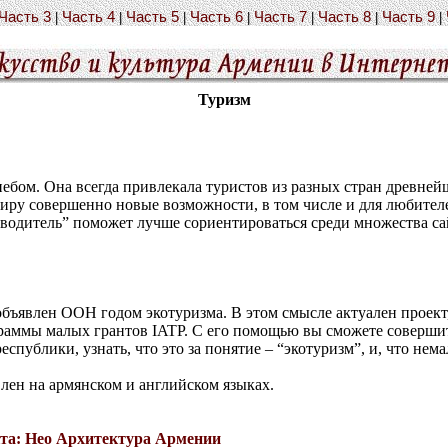
Часть 3
Часть 4
Часть 5
Часть 6
Часть 7
Часть 8
Часть 9
|
|
|
|
|
|
|
Туризм
бом. Она всегда привлекала туристов из разных стран древней
иру совершенно новые возможности, в том числе и для любителе
еводитель” поможет лучше сориентироваться среди множества са
объявлен ООН годом экотуризма. В этом смысле актуален прое
раммы малых грантов IATP. С его помощью вы сможете соверши
еспублики, узнать, что это за понятие – “экотуризм”, и, что нем
лен на армянском и английском языках.
та: Нео Архитектура Армении