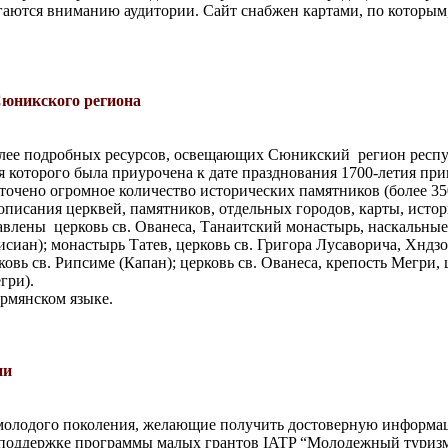
аются вниманию аудитории. Сайт снабжен картами, по которым,
Сюникского региона
лее подробных ресурсов, освещающих Сюникский
регион респу
 которого была приурочена к дате празднования 1700-летия при
точено огромное количество исторических памятников (более 35
описания церквей, памятников, отдельных городов, карты, истор
авлены
церковь св. Ованеса, Танаитский монастырь, наскальны
исиан); монастырь Татев, церковь св. Григора Лусаворича, Хндзо
овь св. Рипсиме (Капан); церковь св. Ованеса, крепость Мегри, 
гри).
армянском языке.
ии
молодого поколения, желающие получить достоверную информаци
поддержке программы малых грантов IATP “Молодежный туризм в