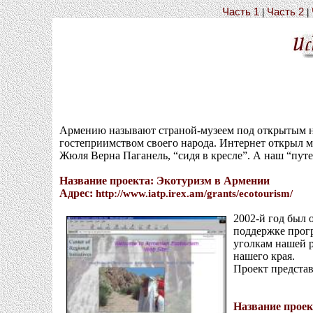
Часть 1
Часть 2
|
|
Армению называют страной-музеем под открытым не
гостеприимством своего народа. Интернет открыл м
Жюля Верна Паганель, “сидя в кресле”. А наш “пут
Название проекта: Экотуризм в Армении
Адрес:
http://www.iatp.irex.am/grants/ecotourism/
2002-й год был 
поддержке прог
уголкам нашей р
нашего края.
Проект представ
Название проек