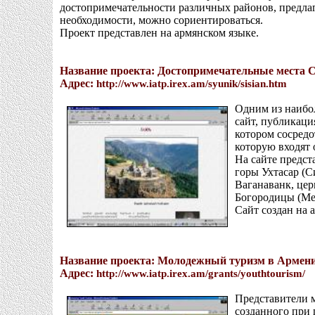
достопримечательности различных районов, предлаг
необходимости, можно сориентироваться.
Проект представлен на армянском языке.
Название проекта: Достопримечательные места 
Адрес:
http://www.iatp.irex.am/syunik/sisian.htm
Одним из наибо
сайт,
публикация
котором сосредо
которую входят 
На сайте предст
горы Ухтасар (С
Ваганаванк, церк
Богородицы (Ме
Сайт создан на 
Название проекта: Молодежный туризм в Армен
Адрес:
http://www.iatp.irex.am/grants/youthtourism/
Представители 
созданного при 