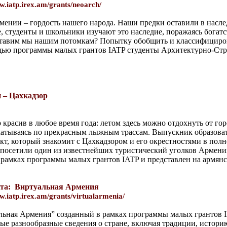
w.iatp.irex.am/grants/neoarch/
ении – гордость нашего народа. Наши предки оставили в насле
, студенты и школьники изучают это наследие, поражаясь богатс
ставим мы нашим потомкам? Попытку обобщить и классифициров
щью программы малых грантов IATP студенты Архитектурно-Стр
 – Цахкадзор
 красив в любое время года: летом здесь можно отдохнуть от го
скатываясь по прекрасным лыжным трассам. Выпускник образов
кт, который знакомит с Цахкадзором и его окрестностями в полно
ы посетили один из известнейших туристический уголков Армени
 рамках программы малых грантов IATP и представлен на армянс
та:
Виртуальная Армения
w.iatp.irex.am/grants/virtualarmenia/
льная Армения” созданный в рамках программы малых грантов I
е разнообразные сведения о стране, включая традиции, истори