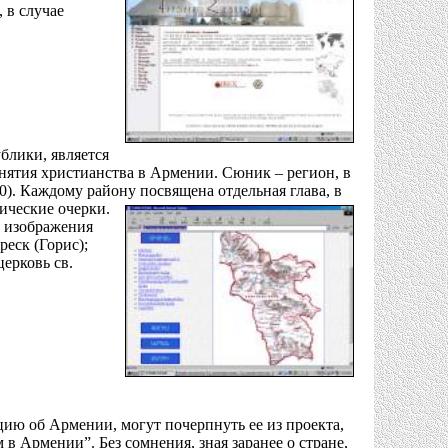
 в случае
блики, является
нятия христианства в Армении. Сюник – регион, в
0). Каждому району посвящена отдельная глава, в
ические очерки.
е изображения
реск (Горис);
церковь св.
ю об Армении, могут почерпнуть ее из проекта,
 Армении”. Без сомнения, зная заранее о стране,