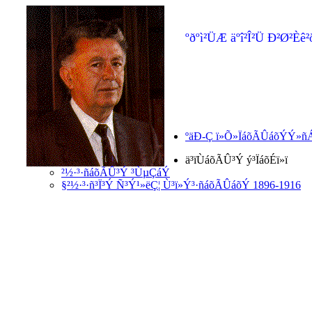
ºðºì²ÜÆ äºî²Î²Ü Ð²Ø²Èê²
ºäÐ-Ç ï»Õ»ÏáõÃÛáõÝÝ»ñ
ä³ïÙáõÃÛ³Ý ý³ÏáõÉï»ï
²½·³·ñáõÃÛ³Ý ³ÙµÇáÝ
§²½·³·ñ³Ï³Ý Ñ³Ý¹»ëÇ¦ Ù³ï»Ý³·ñáõÃÛáõÝ 1896-1916