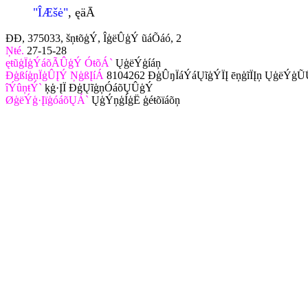
"ÎÆšė"
, ęäĀ
ÐÐ, 375033, šņŧõģÝ, ÎģëÛģÝ ũáÕáó, 2
Ņŧé.
27-15-28
ęŧũģÏģÝáõÃÛģÝ ÓŧõÁ`
ŲģëÝģíáņ
ÐģßíģņÏģÛĮÝ ŅģßĮíÁ
8104262 ÐģÛŋÏáÝáŲĩģÝÏĮ ēņģĩÏĮņ ŲģëÝģ
îÝûņŧÝ`
ķģ·ĮÏ ÐģŲĩģņÓáõŲÛģÝ
ØģëÝģ·ĮïģóáõŲÁ`
ŲģÝņģÍģË ģéŧõïáõņ