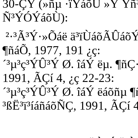
30-ÇÝ (»ñµ ·ïÝáõÙ »Ý Ý
Ñ³ÝÓÝáõÙ):
²·³Ã³Ý·»Õáë ä³ïÙáõÃÛáõÝ
¶ñáÕ, 1977, 191 ¿ç:
´³µ³ç³ÝÛ³Ý Ø. îáÝ ëµ. ¶ñÇ
1991, ÃÇí 4, ¿ç 22-23:
´³µ³ç³ÝÛ³Ý Ø. îáÝ ëáõñµ 
³ßË³ï³íáñáõÑÇ, 1991, ÃÇí 4