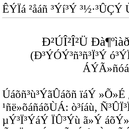
ÊÝÏá ²åáñ ³Ýí³Ý ³½·³ÛÇÝ 
Ð²ÚÎ²Î²Ü Ðà¶ºìàð
(Ð³ÝÓÝ³ñ³ñ³Ï³Ý ó³Ý
ÁÝÃ»ñóá
Úáõñ³ù³ÝãÛáõñ ïáÝ »Õ»É 
¹ñë»õáñáõÙÁ: ò³íáù, Ñ³ÛÏ
µÝ³Ï³ÝáÝ ÏÛ³Ýù ã»Ý áõÝ»