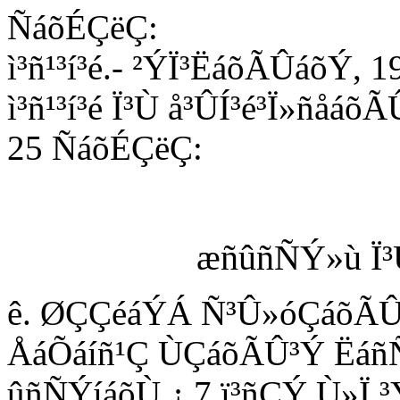
ÑáõÉÇëÇ:
ì³ñ¹³í³é.- ²ÝÏ³ËáõÃÛáõÝ, 
ì³ñ¹³í³é Ï³Ù å³ÛÍ³é³Ï»ñåáõ
25 ÑáõÉÇëÇ:
æñûñÑÝ»ù Ï³
ê. ØÇÇéáÝÁ Ñ³Û»óÇáõÃÛ³
ÅáÕáíñ¹Ç ÙÇáõÃÛ³Ý ËáñÑñ
ûñÑÝíáõÙ ¿ 7 ï³ñÇÝ Ù»Ï ³