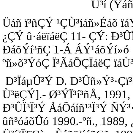
Ü³í (Ýáñ
Üáñ ï³ñÇÝ ¹ÇÙ³íáñ»Éáõ ï
¿ÇÝ û·áëïáëÇ 11- ÇÝ: Ð³
ÐáõÝí³ñÇ 1-Á ÁÝ¹áõÝí»ó 
ºñ»õ³ÝóÇ Ï³ÃáÕÇÏáëÇ ïáÙ³
Ð³ÏáµÛ³Ý Ð. Ð³Ûñ»Ý³·Çï³Ï
Ù³ëÇÝ].- Ø³ÝÏ³í³ñÅ, 1991, 
Ð³ÛÏ³Ï³Ý ÅáÕáíñ¹³Ï³Ý ÑÝ³
ûñ³óáõÛó 1990.-ºñ., 1989, 