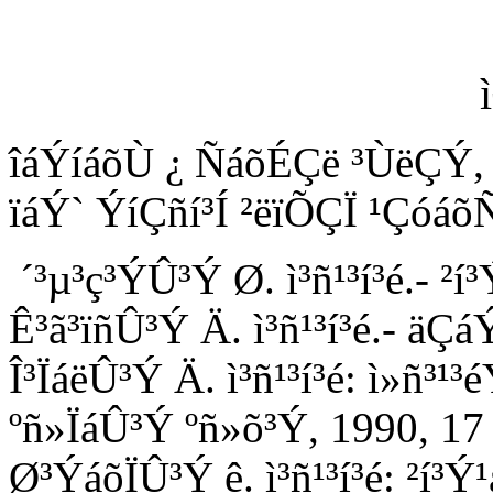
îáÝíáõÙ ¿ ÑáõÉÇë ³ÙëÇÝ,
ïáÝ` ÝíÇñí³Í ²ëïÕÇÏ ¹Çóáõ
´³µ³ç³ÝÛ³Ý Ø. ì³ñ¹³í³é.- ²
Ê³ã³ïñÛ³Ý Ä. ì³ñ¹³í³é.- äÇ
Î³ÏáëÛ³Ý Ä. ì³ñ¹³í³é: ì»ñ³
ºñ»ÏáÛ³Ý ºñ»õ³Ý, 1990, 1
Ø³ÝáõÏÛ³Ý ê. ì³ñ¹³í³é: ²í³