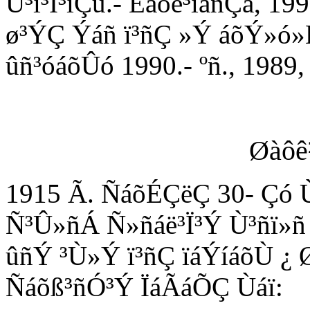
Ü³í³Ï³ïÇù.- Èáõë³íáñÇã, 19
ø³ÝÇ Ýáñ ï³ñÇ »Ý áõÝ»ó»
ûñ³óáõÛó 1990.- ºñ., 1989, 
Øàôê
1915 Ã. ÑáõÉÇëÇ 30- Çó
Ñ³Û»ñÁ Ñ»ñáë³Ï³Ý Ù³ñï»ñ 
ûñÝ ³Ù»Ý ï³ñÇ ïáÝíáõÙ ¿ Ø
Ñáõß³ñÓ³Ý ÏáÃáÕÇ Ùáï: