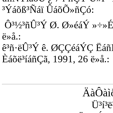
³Ýáõß³Ñáï ÛáõÕ»ñÇó:
Ô³½³ñÛ³Ý Ø. Ø»éáÝ »÷»Éáõ
ë»å.:
ê³ñ·ëÛ³Ý ê. ØÇÇéáÝÇ Ëá
Èáõë³íáñÇã, 1991, 26 ë»å.:
ÄàÔàìð
Ü³í³