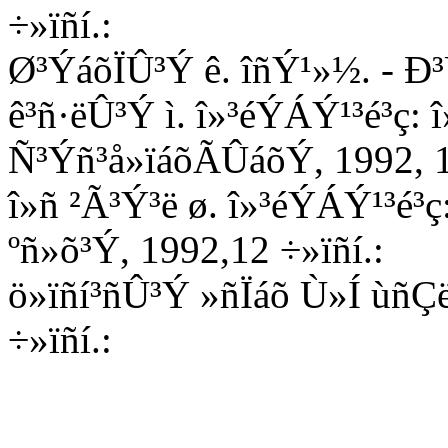
÷»ïñí.:
Ø³ÝáõÏÛ³Ý ê. îñÝ¹»½. - Ð³Û
ê³ñ·ëÛ³Ý ì. î»³éÝÁÝ¹³é³ç:
Ñ³Ýñ³å»ïáõÃÛáõÝ, 1992, 14
î»ñ ²Ã³Ý³ë ø. î»³éÝÁÝ¹³é³
ºñ»õ³Ý, 1992,12 ÷»ïñí.:
ö»ïñí³ñÛ³Ý »ñÏáõ Ù»Í ùñÇë
÷»ïñí.: