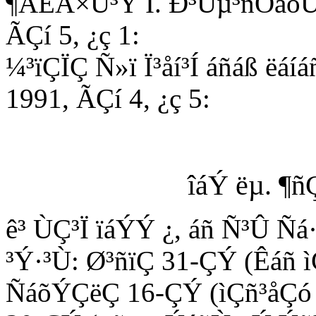
¶ÁÉÁ×Û³Ý Î. Ð³Ùµ³ñÓáõÙÝ 
ÃÇí 5, ¿ç 1:
¼³ïÇÏÇ Ñ»ï Ï³åí³Í áñáß ëá
1991, ÃÇí 4, ¿ç 5:
îáÝ ëµ. ¶ñ
ê³ ÙÇ³Ï ïáÝÝ ¿, áñ Ñ³Û Ñá
³Ý·³Ù: Ø³ñïÇ 31-ÇÝ (Êáñ 
ÑáõÝÇëÇ 16-ÇÝ (ìÇñ³åÇó