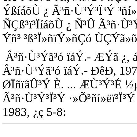
ÝßíáõÙ ¿ Ã³ñ·Ù³Ý³Ï³Ý ³ñ
ÑÇß³ï³ÏíáõÙ ¿ Ñ³Û Ã³ñ·Ù³Ý
Ýñ³ ³ß³Ï»ñïÝ»ñÇó ÙÇÝã»õ
Â³ñ·Ù³Ýã³ó ïáÝ.- ÆÝã ¿, áí 
Â³ñ·Ù³Ýã³ó ïáÝ.- ÐêÐ, 1978
ØÏñïãÛ³Ý È. ... ÆÙ³Ý³É ½
Ã³ñ·Ù³Ý³Ï³Ý ·»Õ³ñí»ëï³Ï³Ý
1983, ¿ç 5-8: