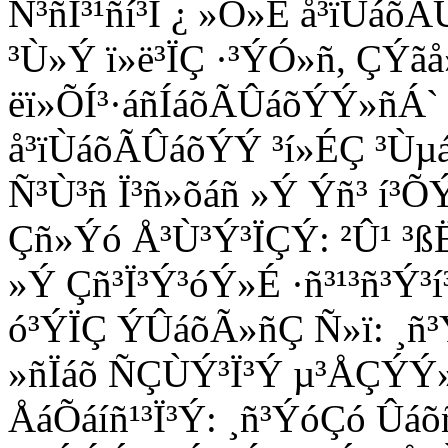
Ñ³ñÏ³¹ñí³Í ¿ »Õ»É å³ïÙ
³Ù»Ý ï»ë³ÏÇ ·³ÝÓ»ñ, ÇÝãå
ëï»ÕÍ³·áñÍáõÃÛáõÝÝ»ñÁ`
å³ïÙáõÃÛáõÝÝ ³í»ÉÇ ³Ùµá
Ñ³Ù³ñ Ï³ñ»õáñ »Ý Ýñ³ í³
Çñ»Ýó Å³Ù³Ý³ÏÇÝ: ²Û¹ ³ßË
»Ý Çñ³Ï³Ý³óÝ»É ·ñ³¹³ñ³Ý³
ó³ÝÏÇ ÝÛáõÃ»ñÇ Ñ»ï: ¸ñ³
»ñÏáõ ÑÇÙÝ³Ï³Ý µ³ÅÇÝÝ»ñ
ÅáÕáíñ¹³Ï³Ý: ¸ñ³ÝóÇó Ûá