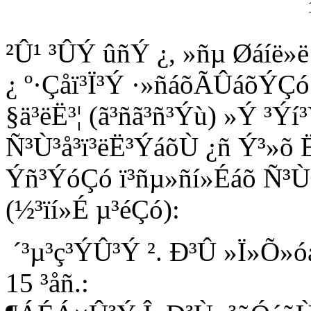
²Û¹ ³ÛÝ ûñÝ ¿, »ñµ Øáíë»
¿ º·Çåï³Ï³Ý ·»ñáõÃÛáõÝÇ
§ä³ëË³¦ (ã³ñã³ñ³Ýù) »Ý ³Ý
Ñ³Ù³å³ï³ëË³ÝáõÙ ¿ñ Ý³»õ
Ýñ³ÝóÇó ï³ñµ»ñí»Éáõ Ñ³Ù
(½³ïí»É µ³éÇó):
´³µ³ç³ÝÛ³Ý ². Ð³Û »Ï»Õ»óá
15 ³åñ.: