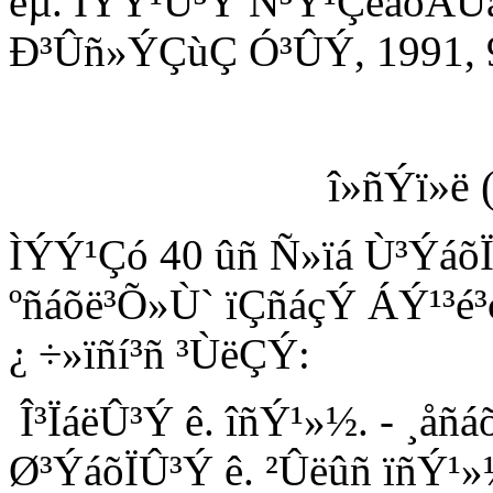
êµ. ÍÝÝ¹Û³Ý Ñ³Ý¹ÇëáõÃÛ
Ð³Ûñ»ÝÇùÇ Ó³ÛÝ, 1991, 9
î»ñÝï»ë 
ÌÝÝ¹Çó 40 ûñ Ñ»ïá Ù³Ýáõ
ºñáõë³Õ»Ù` ïÇñáçÝ ÁÝ¹³é³
¿ ÷»ïñí³ñ ³ÙëÇÝ:
Î³ÏáëÛ³Ý ê. îñÝ¹»½. - ¸åñá
Ø³ÝáõÏÛ³Ý ê. ²Ûëûñ ïñÝ¹»½