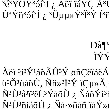
³é³ÝÓÝ³óí³Í ¿ Áëï ïáÝÇ Å³
Ù³Ýñ³óí³Í ¿ ³Ûµµ»Ý³Ï³Ý Ï³ñ
Ðà¶º
ÌÝÝ
Àëï ³í³Ý¹áõÃÛ³Ý øñÇëïáë
ù³Õ³ùáõÙ, Ññ»³Ï³Ý ïÇµ»Ã
Ñ³Ù³å³ï³ëË³ÝáõÙ ¿ ÑáõÝí³
Ñ³Ù³ñíáõÙ ¿ Ñá·»õáñ ïáÝ»