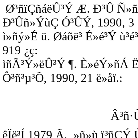
Ø³ñïÇñáëÛ³Ý Æ. Ð³Û Ñ»ñá
Ð³Ûñ»ÝùÇ Ó³ÛÝ, 1990, 3 
ì»ñý»É ü. Øáõë³ É»é³Ý ù³é³
919 ¿ç:
ìñÃ³Ý»ëÛ³Ý ¶. È»éÝ»ñÁ Ë
Ô³ñ³µ³Õ, 1990, 21 ë»åï.:
Â³ñ·
êÏë³Í 1979 Ã., »ñ»ù ï³ñÇÝ