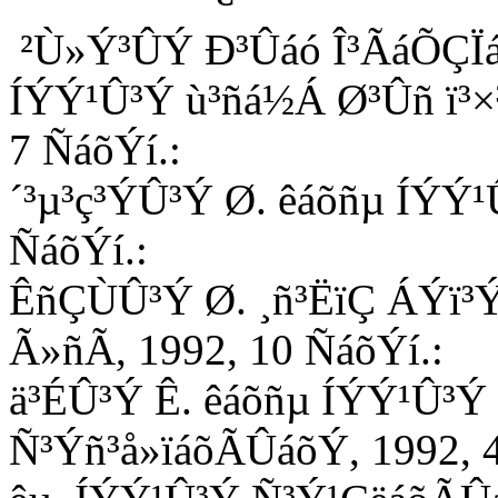
²Ù»Ý³ÛÝ Ð³Ûáó Î³ÃáÕÇÏáë 
ÍÝÝ¹Û³Ý ù³ñá½Á Ø³Ûñ ï³×³
7 ÑáõÝí.:
´³µ³ç³ÝÛ³Ý Ø. êáõñµ ÍÝÝ¹Û³
ÑáõÝí.:
ÊñÇÙÛ³Ý Ø. ¸ñ³ËïÇ ÁÝï³ÝÇ
Ã»ñÃ, 1992, 10 ÑáõÝí.:
ä³ÉÛ³Ý Ê. êáõñµ ÍÝÝ¹Û³Ý 
Ñ³Ýñ³å»ïáõÃÛáõÝ, 1992, 4