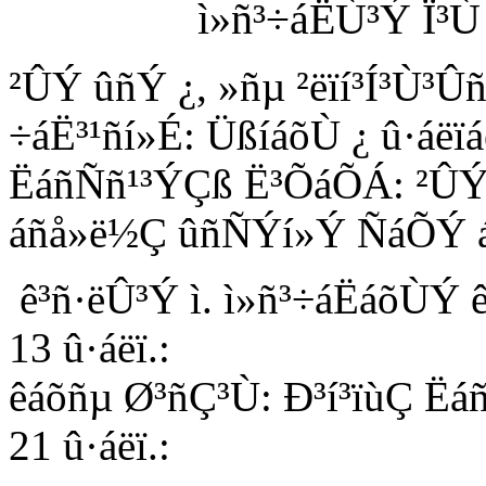
ì»ñ³÷áËÙ³Ý Ï³
²ÛÝ ûñÝ ¿, »ñµ ²ëïí³Í³Ù³
÷áË³¹ñí»É: ÜßíáõÙ ¿ û·áë
ËáñÑñ¹³ÝÇß Ë³ÕáÕÁ: ²ÛÝ Ù
áñå»ë½Ç ûñÑÝí»Ý ÑáÕÝ á
ê³ñ·ëÛ³Ý ì. ì»ñ³÷áËáõÙÝ ê.
13 û·áëï.:
êáõñµ Ø³ñÇ³Ù: Ð³í³ïùÇ Ë
21 û·áëï.: