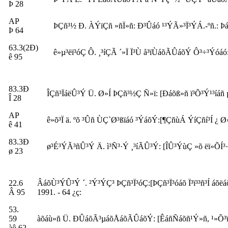
Þ 28
AP
ÞÇñ³½ Ð. ÀÝïÇñ »ñÏ»ñ: Ð³Ûáó ¹³ÝÃ»³Ï³ÝÁ.-ºñ.: Þá
Þ 64
63.3(2Ð)
ê»µ³ëï³óÇ Ô. ¸³íÇÃ ´»Ï Ï³Ù å³ïÙáõÃÛáõÝ Ô³÷³Ýóáó:
ê 95
83.3Ð
ÎÇñ³ÏáëÛ³Ý Ü. Ø»Í ÞÇñ³½Ç Ñ»ï: [Ðáõß»ñ ï³Õ³Ý¹³íáñ µ
Î 28
AP
ê»õ³Ï ä. ºõ ³Ûñ ÙÇ`Ø³ßïáó ³ÝáõÝ:[¶ÇñùÁ ÝíÇñí³Í ¿ Ø
ê 41
83.3Ð
ø³É³ÝÃ³ñÛ³Ý Ä. ì³Ñ³·Ý ¸³íÃÛ³Ý: [ÎÛ³ÝùÇ »õ ëï»ÕÍ³·
ø 23
22.6
ÂáõÙ³ÝÛ³Ý ´. ²Ý³ÝÇ³ ÞÇñ³Ï³óÇ:[ÞÇñ³Ï³óáõ Ï³ï³³ñ³Í á
Â 95
1991. - 64 ¿ç:
53.
59
àõáù»ñ Ü. ÐÛáõÃ³µáõÅáõÃÛáõÝ: [ÊáñÑáõñ¹Ý»ñ, ¹»Õ³ïáÙ
àô 62