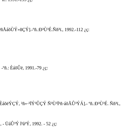
³ñÅáõÙÝ»ñÇÝ].-ºñ.:Ð³Ù³É.Ññ³ï., 1992.-112 ¿ç:
ºñ.: ÈáõÛë, 1991.-79 ¿ç:
ÈáõëÝÇÝ, ²ñ»·³ÏÝ³ÛÇÝ Ñ³Ù³Ï³ñ·áõÃÛ³ÝÁ].- ºñ.:Ð³Ù³É. Ññ³ï.,
ÜáÛ³Ý î³å³Ý, 1992. - 52 ¿ç: