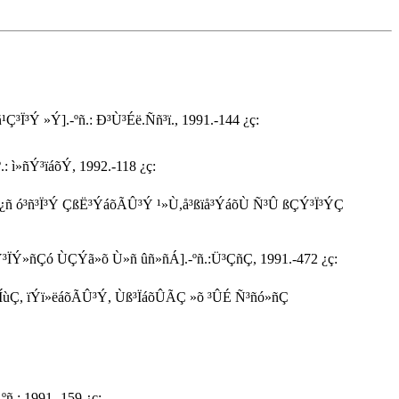
³Ý »Ý].-ºñ.: Ð³Ù³Éë.Ññ³ï., 1991.-144 ¿ç:
 ì»ñÝ³ïáõÝ, 1992.-118 ¿ç:
 ¿ñ ó³ñ³Ï³Ý ÇßË³ÝáõÃÛ³Ý ¹»Ù,å³ßïå³ÝáõÙ Ñ³Û ßÇÝ³Ï³ÝÇ
Ý³ÏÝ»ñÇó ÙÇÝã»õ Ù»ñ ûñ»ñÁ].-ºñ.:Ü³ÇñÇ, 1991.-472 ¿ç:
í³ÍùÇ, ïÝï»ëáõÃÛ³Ý, Ùß³ÏáõÛÃÇ »õ ³ÛÉ Ñ³ñó»ñÇ
.: 1991.-159 ¿ç: