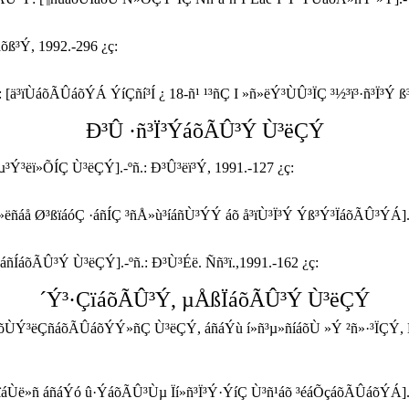
õß³Ý, 1992.-296 ¿ç:
 [ä³ïÙáõÃÛáõÝÁ ÝíÇñí³Í ¿ 18-ñ¹ ¹³ñÇ I »ñ»ëÝ³ÙÛ³ÏÇ ³½³ï³·ñ³Ï³Ý ß
Ð³Û ·ñ³Ï³ÝáõÃÛ³Ý Ù³ëÇÝ
³Ý³ëï»ÕÍÇ Ù³ëÇÝ].-ºñ.: Ð³Û³ëï³Ý, 1991.-127 ¿ç:
»ëñáå Ø³ßïáóÇ ·áñÍÇ ³ñÅ»ù³íáñÙ³ÝÝ áõ å³ïÙ³Ï³Ý Ýß³Ý³ÏáõÃÛ³ÝÁ]. -
áñÍáõÃÛ³Ý Ù³ëÇÝ].-ºñ.: Ð³Ù³Éë. Ññ³ï.,1991.-162 ¿ç:
´Ý³·ÇïáõÃÛ³Ý, µÅßÏáõÃÛ³Ý Ù³ëÇÝ
õëáõÙÝ³ëÇñáõÃÛáõÝÝ»ñÇ Ù³ëÇÝ, áñáÝù í»ñ³µ»ñíáõÙ »Ý ²ñ»·³ÏÇÝ, 
ë»ñ áñáÝó û·ÝáõÃÛ³Ùµ Ïí»ñ³Ï³Ý·ÝíÇ Ù³ñ¹áõ ³éáÕçáõÃÛáõÝÁ]., - 