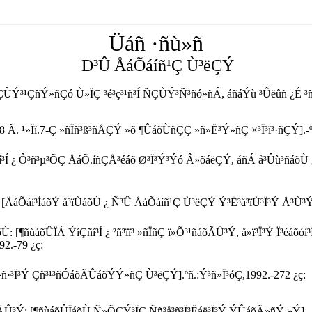
Üáñ ·ñù»ñ
Ð³Û ÅáÕáíñ¹Ç Ù³ëÇÝ
ÙÝ³¹ÇñÝ»ñÇó Ù»ÏÇ ³é³ç³¹ñ³Í ÑÇÙÝ³Ñ³ñó»ñÁ, áñáÝù ³Ûëûñ ¿É ³ñ¹Ç³Ï
8 Ã. ¹»Ïï.7-Ç »ñÏñ³ß³ñÅÇÝ »õ ¶ÛáõÙñÇÇ »ñ»Ë³Ý»ñÇ ×³Ï³ï³·ñÇÝ].-º.:
í³Í ¿ Ô³ñ³µ³ÕÇ ÅáÕ.íñÇÅ³éáõ Ø³Ï³Ý³Ýó Â»õáëÇÝ, áñÁ å³Ûù³ñáõÙ
: [ÄáÕáí³ÍáõÝ å³ïÙáõÙ ¿ Ñ³Û ÅáÕáíñ¹Ç Ù³ëÇÝ Ý³Ë³å³ïÙ³Ï³Ý Å³Ù³
[¶ñùáõÛÏÁ ÝíÇñí³Í ¿ ²ñ³ïï³ »ñÏñÇ ï»Õ³¹ñáõÃÛ³Ý, å»ï³Ï³Ý Ï³éáõó
2.-79 ¿ç:
µ»ñ·³Ï³Ý Çñ³¹³ñÓáõÃÛáõÝÝ»ñÇ Ù³ëÇÝ].ºñ.:Ý³ñ»Ï³óÇ,1992.-272 ¿ç:
³Ý: [¶ñùáõÛÏáõÙ Ñ»ÕÇÝ³ÏÇ Ññ³å³ñ³Ï³Ëáë³Ï³Ý ÝÛáõÃ»ñÝ »Ý].- ºñ