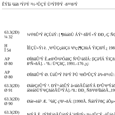
ÊÝÏá ²åáñ ³Ýí³Ý ³½·³ÛÇÝ Ù³ÝÏ³Ï³Ý ·ñ³¹³ñ³Ý
63.3(2Ð)
¼³í³ñÛ³Ý êÇÙáÝ: [ ¶ñùáõÙ ÁÝ¹·ñÏí³Í »Ý ÐÐ¸-Ç ÑÇ
¼ 32
H
ÎÉÇÙ»Ýï è. ¸³ë³ÙÇçáóÇó ³é³ç:[¶ÇñùÁ ÝíÇñí³Í ¿ 198
Î 54
AP
ØÏñïãÛ³Ý È.æñ³Õ³ó³ÓáñÇ Ñ³Û¹áõÏÁ: [ìÇå³ÏÁ ÝíÇñ
Ø 80
ß³Ñ»ñÁ]. - ºñ.: Ü³ÇñÇ, 1991.-176 ¿ç:
AP
ØÏñïãÛ³Ý Ø. ÜáÛ³Ý î³å³Ý Ï³Ù ³ëïÕ³ÛÇÝ å³ï»ñ³½Ù
Ø 80
63.3(2Ð)
ØáíëÇëÛ³Ý ². ÐÝ³·áõÛÝ å»ïáõÃÛáõÝÁ Ð³Û³ë³ÝáõÙ: 
Ø 91
áõëáõÙÝ³ëÇñáõÃÛ³ÝÁ].-ºñ.: ÐÐ¸ Ññ³ï³ñ³ÏãáõÃ.,199
63.3(2Ð)
Øáë»ëáí³ Æ. ´³ùíÇ ç³ñ¹»ñÁ: [1990Ã. ÑáõÝí³ñÇ áÕ
Ø 90
63.3(2Ð)
Þ³ÝÃ È. ²ÝÏ³ËáõÃÛáõÝÁ`å³Ñ³Ýç ³½·³ÛÇÝ ·áÛáõÃÛ