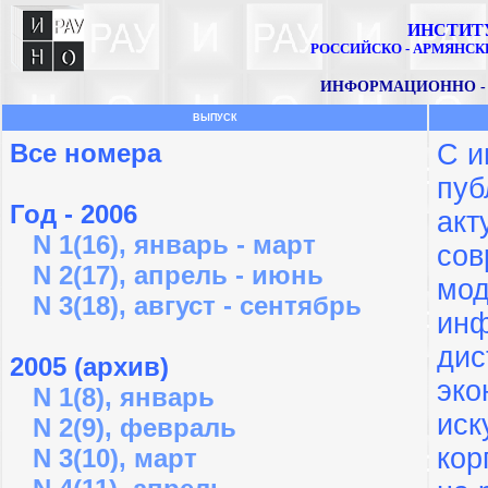
ИНСТИТ
РОССИЙСКО - АРМЯНСК
ИНФОРМАЦИОННО -
ВЫПУСК
Все номера
С и
пуб
Год - 2006
акт
N 1(16), январь - март
сов
N 2(17), апрель - июнь
мод
N 3(18), август - сентябрь
инф
дис
2005 (архив)
эко
N 1(8), январь
иск
N 2(9), февраль
кор
N 3(10), март