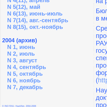
N 4(11), апрель
на 
N 5(12), май
Бюл
N 6(13), июнь-июль
в м
N 7(14), авг.-сентябрь
N 8(15), окт.-ноябрь
Сре
про
2004 (архив)
РАУ
N 1, июнь
гос
N 2, июль
спе
N 3, август
про
N 4, сентябрь
фор
N 5, октябрь
(
htt
N 6, ноябрь
N 7, декабрь
Нау
док
пр
© INO RAU, HaykNet, 2004-2006