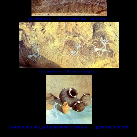
Горные козы ( III - II тысячелетие до н.э. "Язылы тепе" )
Скачущий олень ( II тысячелетие до н.э. )
Глиняная посуда Бронзового века и древних времен