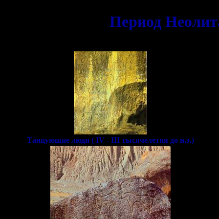
Период Неолита
Танцующие люди ( IV - III тысячелетия до н.э.)